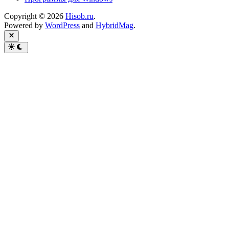
Copyright © 2026
Hisob.ru
.
Powered by
WordPress
and
HybridMag
.
Close
Switch
to
dark
mode