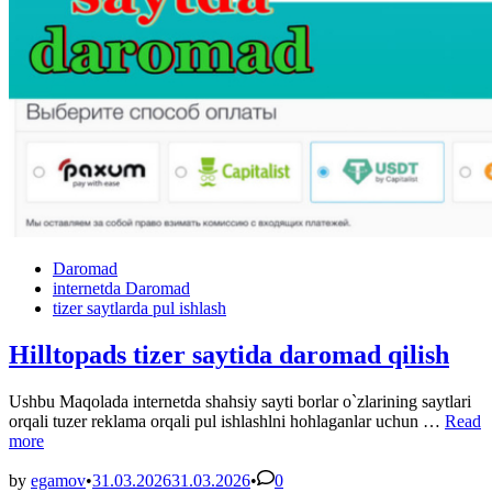
Posted
Daromad
in
internetda Daromad
tizer saytlarda pul ishlash
Hilltopads tizer saytida daromad qilish
Ushbu Maqolada internetda shahsiy sayti borlar o`zlarining saytlari
Hillto
orqali tuzer reklama orqali pul ishlashlni hohlaganlar uchun …
Read
tizer
more
saytida
darom
by
egamov
•
31.03.2026
31.03.2026
•
0