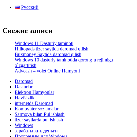
qilish
Русский
Свежие записи
Windows 11 Dasturiy taminoti
Hilltopads tizer saytida daromad qilish
Buxmoney Saytida daromad qilish
Windows 10 dasturiy taminotida qorong`u rejimiga
o`zgartirish
Advcash – volet Online Hamyoni
Daromad
Dasturlar
Elektron Hamyonlar
Havfsizlik
internetda Daromad
Kompyuter sozlamalari
Sarmoya bilan Pul ishlash
tizer saytlarda pul ishlash
Windows
зарабатывать деньги
Программы для Windows