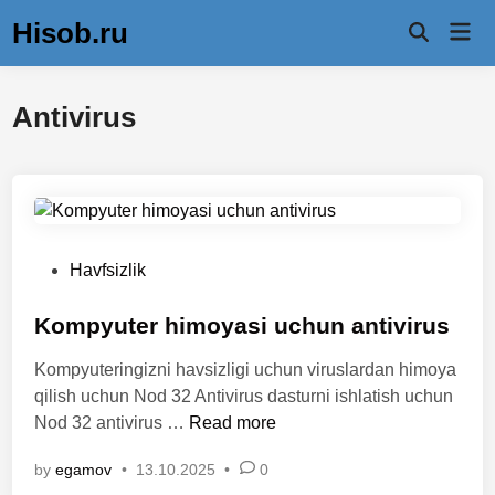
Skip
Hisob.ru
Mai
to
Open
Men
Search
content
Antivirus
P
Havfsizlik
o
s
Kompyuter himoyasi uchun antivirus
t
Kompyuteringizni havsizligi uchun viruslardan himoya
e
qilish uchun Nod 32 Antivirus dasturni ishlatish uchun
d
K
Nod 32 antivirus …
Read more
i
o
n
by
egamov
•
13.10.2025
•
0
m