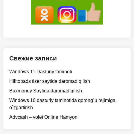
a
n
t
i
v
i
r
u
Свежие записи
s
Windows 11 Dasturiy taminoti
Hilltopads tizer saytida daromad qilish
Buxmoney Saytida daromad qilish
Windows 10 dasturiy taminotida qorong`u rejimiga
o`zgartirish
Advcash – volet Online Hamyoni