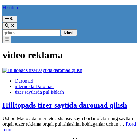
Skip
Hisob.ru
to
content
Switch
to
Open
dark
Search
Qidirshish:
mode
Main
Menu
video reklama
Posted
Daromad
in
internetda Daromad
tizer saytlarda pul ishlash
Hilltopads tizer saytida daromad qilish
Ushbu Maqolada internetda shahsiy sayti borlar o`zlarining saytlari
Hillto
orqali tuzer reklama orqali pul ishlashlni hohlaganlar uchun …
Read
tizer
more
saytida