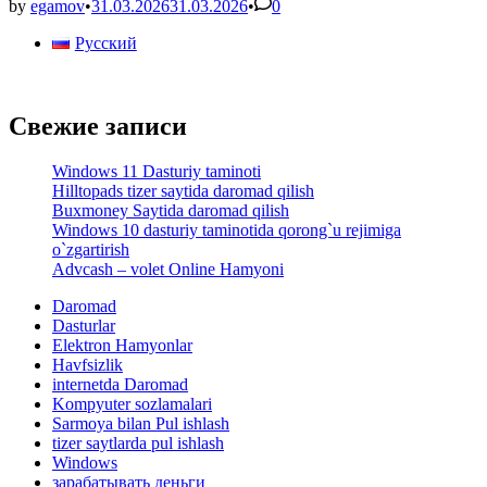
darom
by
egamov
•
31.03.2026
31.03.2026
•
0
qilish
Русский
Свежие записи
Windows 11 Dasturiy taminoti
Hilltopads tizer saytida daromad qilish
Buxmoney Saytida daromad qilish
Windows 10 dasturiy taminotida qorong`u rejimiga
o`zgartirish
Advcash – volet Online Hamyoni
Daromad
Dasturlar
Elektron Hamyonlar
Havfsizlik
internetda Daromad
Kompyuter sozlamalari
Sarmoya bilan Pul ishlash
tizer saytlarda pul ishlash
Windows
зарабатывать деньги